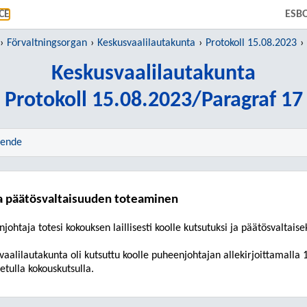
GÅ TILL HUVUDINNEHÅLL
CE
ESB
Förvaltningsorgan
Keskusvaalilautakunta
Protokoll 15.08.2023
Keskusvaalilautakunta
Protokoll 15.08.2023/Paragraf 17
rende
ja päätösvaltaisuuden toteaminen
njohtaja
totesi
kokouksen laillisesti koolle kutsutuksi ja päätösvaltaisek
vaalilautakunta
oli kutsuttu koolle
puheenjohtajan allekirjoittamalla
etulla kokouskutsulla.