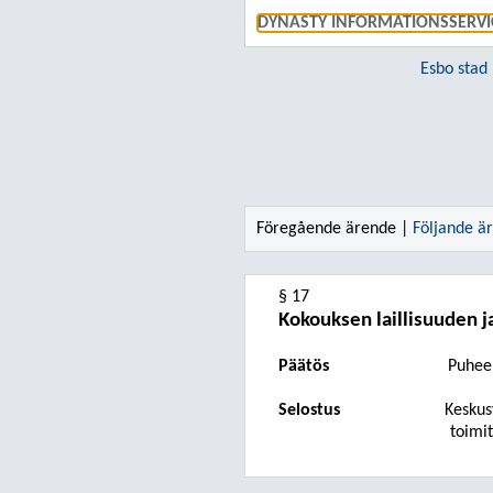
DYNASTY INFORMATIONSSERVI
Esbo stad
Föregående ärende |
Följande ä
§ 17
Kokouksen laillisuuden 
Päätös
Puhee
Selostus
Keskus
toimit