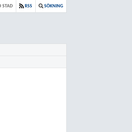
O STAD
RSS
SÖKNING