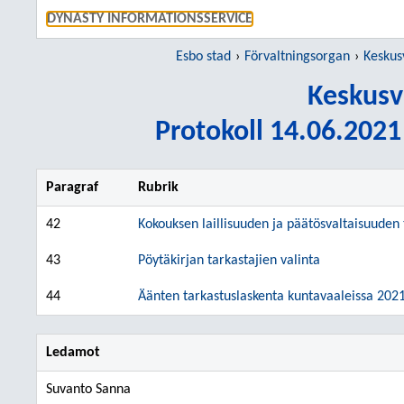
GÅ TI
DYNASTY INFORMATIONSSERVICE
Esbo stad
Förvaltningsorgan
Keskus
Keskusv
Protokoll 14.06.2021 
Paragraf
Rubrik
42
Kokouksen laillisuuden ja päätösvaltaisuude
43
Pöytäkirjan tarkastajien valinta
44
Äänten tarkastuslaskenta kuntavaaleissa 202
Ledamot
Suvanto Sanna