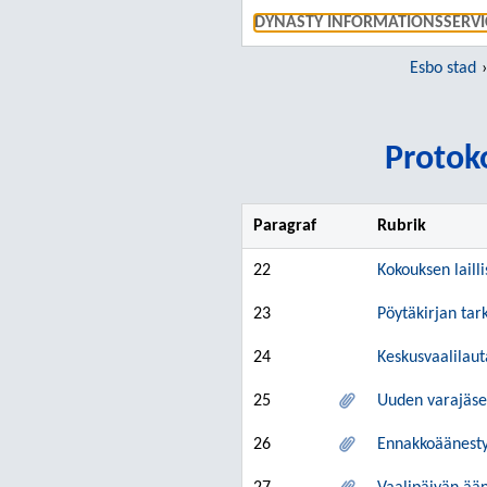
DYNASTY INFORMATIONSSERVI
Esbo stad
Protoko
Paragraf
Rubrik
22
Kokouksen laill
23
Pöytäkirjan tark
24
Keskusvaalilau
25
Uuden varajäse
26
Ennakkoäänesty