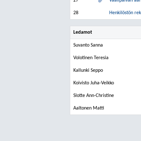
27
Vaalipäivän ään
28
Henkilöstön re
Ledamot
Suvanto Sanna
Volotinen Teresia
Kallunki Seppo
Koivisto Juha-Veikko
Slotte Ann-Christine
Aaltonen Matti