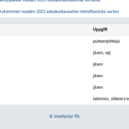
estyspaikat vuoden 2023 eduskuntavaaleissa (kh-asia)
krytoiminen vuoden 2023 eduskuntavaalien toimittamista varten
Uppgift
puheenjohtaja
jäsen, vpj
jäsen
jäsen
jäsen
lakimies, sihteeri/e
© Innofactor Plc