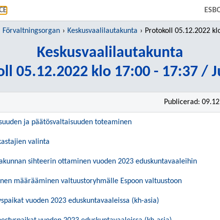
GÅ TILL HUVUDINNEHÅLL
CE
ESB
Förvaltningsorgan
Keskusvaalilautakunta
Protokoll 05.12.2022 klo 17:00 - 1
Keskusvaalilautakunta
ll 05.12.2022 klo 17:00 - 17:37 / 
Publicerad: 09.1
isuuden ja päätösvaltaisuuden toteaminen
astajien valinta
takunnan sihteerin ottaminen vuoden 2023 eduskuntavaaleihin
nen määrääminen valtuustoryhmälle Espoon valtuustoon
spaikat vuoden 2023 eduskuntavaaleissa (kh-asia)