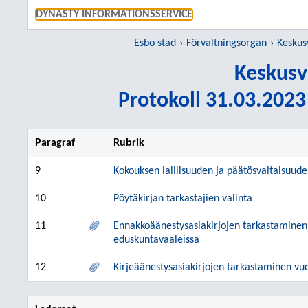
GÅ TI
DYNASTY INFORMATIONSSERVICE
Esbo stad
Förvaltningsorgan
Keskus
Keskusv
Protokoll 31.03.2023 
Paragraf
Rubrik
9
Kokouksen laillisuuden ja päätösvaltaisuud
10
Pöytäkirjan tarkastajien valinta
11
Ennakkoäänestysasiakirjojen tarkastaminen 
eduskuntavaaleissa
12
Kirjeäänestysasiakirjojen tarkastaminen v