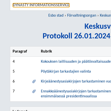
GÅ TI
DYNASTY INFORMATIONSSERVICE
Esbo stad
Förvaltningsorgan
Keskus
Keskusv
Protokoll 26.01.2024 
Paragraf
Rubrik
4
Kokouksen laillisuuden ja päätösvaltaisuud
5
Pöytäkirjan tarkastajien valinta
6
Kirjeäänestysasiakirjojen tarkastaminen v
7
Ennakkoäänestysasiakirjojen tarkastaminen 
ensimmäisessä presidentinvaalissa